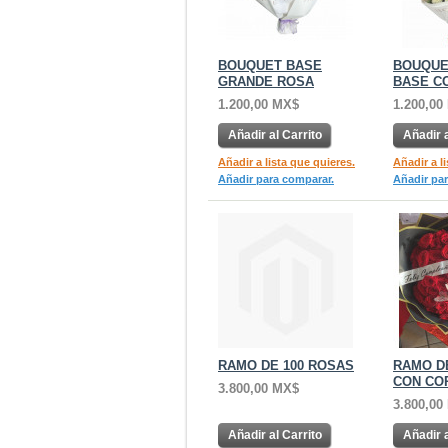
BOUQUET BASE
BOUQUE
GRANDE ROSA
BASE C
1.200,00 MX$
1.200,00
Añadir al Carrito
Añadir a
Añadir a lista que quieres.
Añadir a l
Añadir para comparar.
Añadir pa
RAMO DE 100 ROSAS
RAMO D
CON CO
3.800,00 MX$
3.800,00
Añadir al Carrito
Añadir a