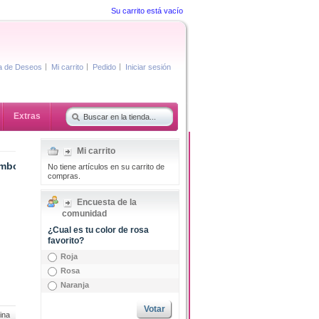
Su carrito está vacío
ta de Deseos
Mi carrito
Pedido
Iniciar sesión
Extras
Mi carrito
umbo
No tiene artículos en su carrito de
compras.
Encuesta de la
comunidad
¿Cual es tu color de rosa
favorito?
Roja
Rosa
Naranja
Votar
ina