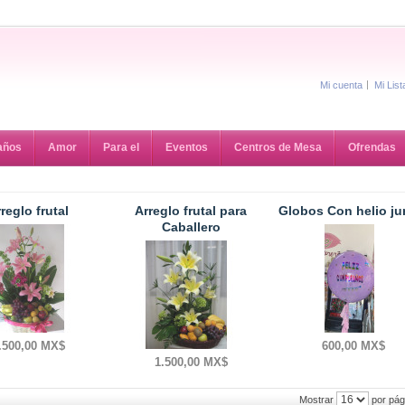
Mi cuenta
Mi Lis
años
Amor
Para el
Eventos
Centros de Mesa
Ofrendas
reglo frutal
Arreglo frutal para
Globos Con helio j
Caballero
.500,00 MX$
600,00 MX$
1.500,00 MX$
por pág
Mostrar