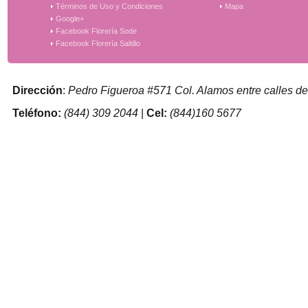
Términos de Uso y Condiciones
Mapa
Google+
Facebook Florería Sode
Facebook Florería Saltillo
Dirección
:
Pedro Figueroa #571 Col. Alamos entre calles de
Teléfono:
(844) 309 2044
|
Cel:
(844)160 5677