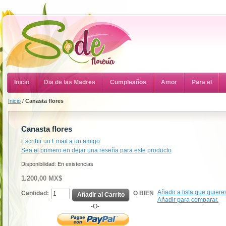
Inicio
Dia de las Madres
Cumpleaños
Amor
Para el
Inicio
/
Canasta flores
Canasta flores
Escribir un Email a un amigo
Sea el primero en dejar una reseña para este producto
Disponibilidad:
En existencias
1.200,00 MX$
Añadir a lista que quiere
Cantidad:
O BIEN
Añadir al Carrito
Añadir para comparar.
-O-