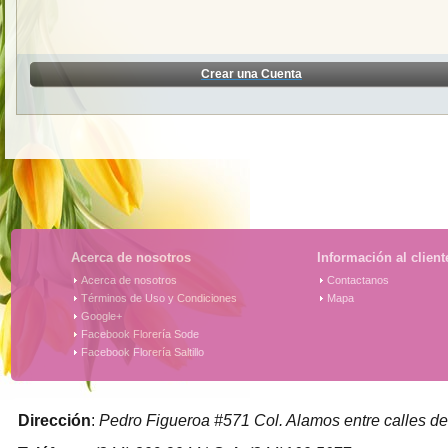
Crear una Cuenta
Acerca de nosotros
Información al client
Acerca de nosotros
Contactanos
Términos de Uso y Condiciones
Mapa
Google+
Facebook Florería Sode
Facebook Florería Saltillo
Dirección
:
Pedro Figueroa #571 Col. Alamos entre calles de