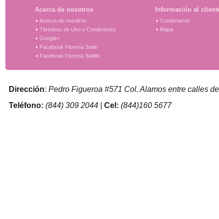
Acerca de nosotros
Información al client
Acerca de nosotros
Contactanos
Términos de Uso y Condiciones
Mapa
Google+
Facebook Florería Sode
Facebook Florería Saltillo
Dirección
:
Pedro Figueroa #571 Col. Alamos entre calles de
Teléfono:
(844) 309 2044
|
Cel:
(844)160 5677