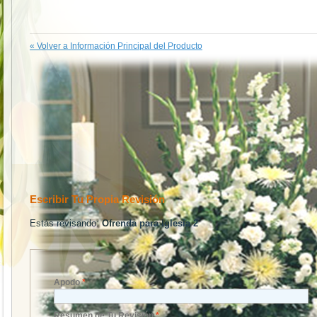
«
Volver a Información Principal del Producto
Escribir Tu Propia Revisión
Estás revisando:
Ofrenda para Iglesia 2
Apodo
*
Resumen de Tu Revisión
*