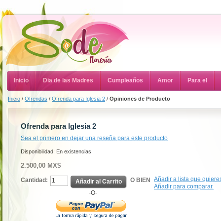
Inicio
Dia de las Madres
Cumpleaños
Amor
Para el
Inicio
/
Ofrendas
/
Ofrenda para Iglesia 2
/
Opiniones de Producto
Ofrenda para Iglesia 2
Sea el primero en dejar una reseña para este producto
Disponibilidad:
En existencias
2.500,00 MX$
Añadir a lista que quiere
Cantidad:
O BIEN
Añadir al Carrito
Añadir para comparar.
-O-