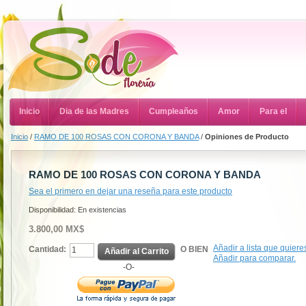
Inicio
Dia de las Madres
Cumpleaños
Amor
Para el
Inicio
/
RAMO DE 100 ROSAS CON CORONA Y BANDA
/
Opiniones de Producto
RAMO DE 100 ROSAS CON CORONA Y BANDA
Sea el primero en dejar una reseña para este producto
Disponibilidad:
En existencias
3.800,00 MX$
Añadir a lista que quiere
Cantidad:
O BIEN
Añadir al Carrito
Añadir para comparar.
-O-