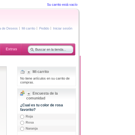
Su carrito está vacío
ta de Deseos
Mi carrito
Pedido
Iniciar sesión
Extras
Mi carrito
No tiene artículos en su carrito de
compras.
Encuesta de la
comunidad
¿Cual es tu color de rosa
favorito?
Roja
Rosa
Naranja