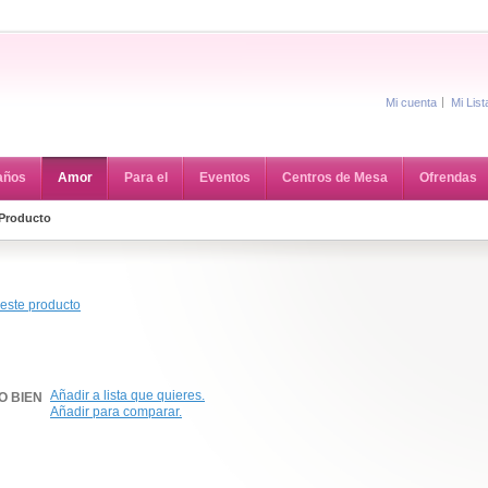
Mi cuenta
Mi Lis
años
Amor
Para el
Eventos
Centros de Mesa
Ofrendas
 Producto
 este producto
Añadir a lista que quieres.
O BIEN
Añadir para comparar.