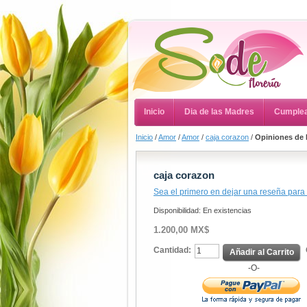
Inicio
Dia de las Madres
Cumple
Inicio
/
Amor
/
Amor
/
caja corazon
/
Opiniones de
caja corazon
Sea el primero en dejar una reseña para
Disponibilidad:
En existencias
1.200,00 MX$
Cantidad:
Añadir al Carrito
-O-