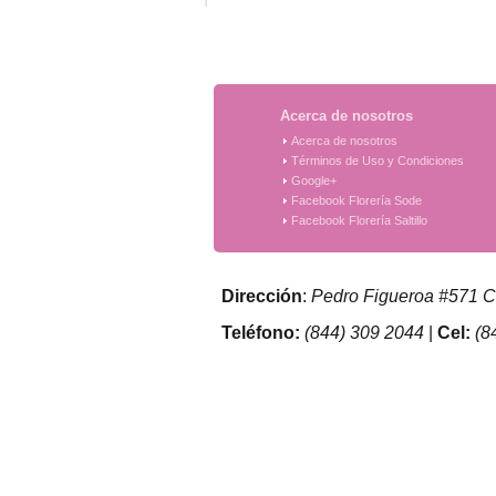
Acerca de nosotros
Acerca de nosotros
Términos de Uso y Condiciones
Google+
Facebook Florería Sode
Facebook Florería Saltillo
Dirección
:
Pedro Figueroa #571 Co
Teléfono:
(844) 309 2044
|
Cel:
(8