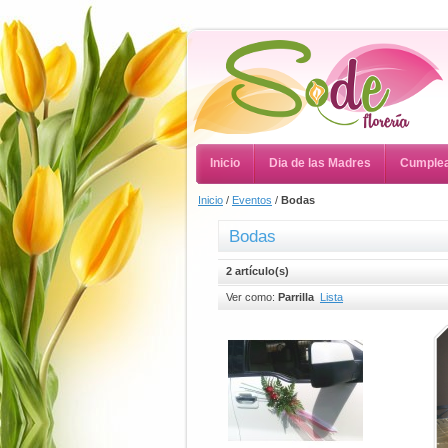
Inicio
Dia de las Madres
Cumple
Inicio
/
Eventos
/
Bodas
Bodas
2 artículo(s)
Ver como:
Parrilla
Lista