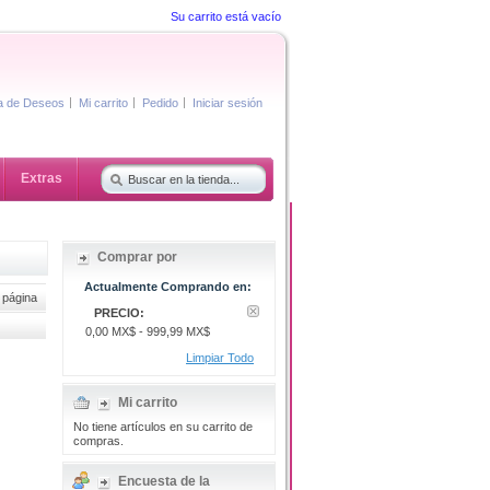
Su carrito está vacío
ta de Deseos
Mi carrito
Pedido
Iniciar sesión
Extras
Comprar por
Actualmente Comprando en:
 página
PRECIO:
0,00 MX$ - 999,99 MX$
Limpiar Todo
Mi carrito
No tiene artículos en su carrito de
compras.
Encuesta de la