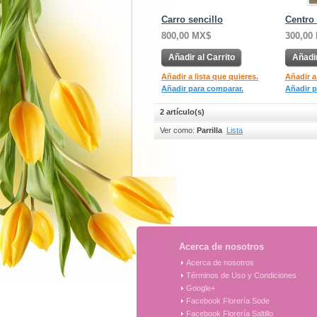
Carro sencillo
Centro
800,00 MX$
300,00
Añadir al Carrito
Añadir
Añadir a lista que quieres.
Añadir a
Añadir para comparar.
Añadir p
2 artículo(s)
Ver como:
Parrilla
Lista
Acerca de nosotros
Acerca de nosotros
Términos de Uso y Condiciones
Google+
Facebook Florería Sode
Facebook Florería Saltillo