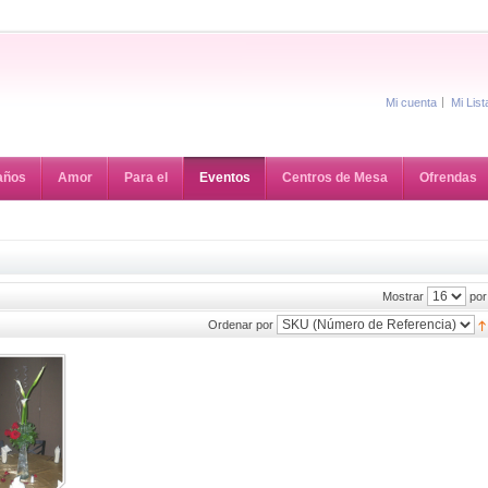
Mi cuenta
Mi Lis
años
Amor
Para el
Eventos
Centros de Mesa
Ofrendas
por
Mostrar
Ordenar por