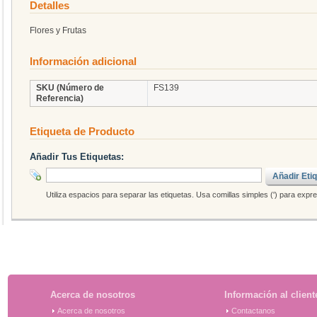
Detalles
Flores y Frutas
Información adicional
SKU (Número de
FS139
Referencia)
Etiqueta de Producto
Añadir Tus Etiquetas:
Añadir Eti
Utiliza espacios para separar las etiquetas. Usa comillas simples (') para expr
Acerca de nosotros
Información al client
Acerca de nosotros
Contactanos