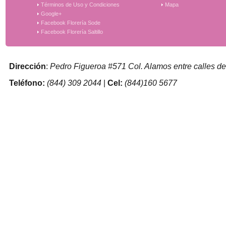
Términos de Uso y Condiciones
Mapa
Google+
Facebook Florería Sode
Facebook Florería Saltillo
Dirección
:
Pedro Figueroa #571 Col. Alamos entre calles de
Teléfono:
(844) 309 2044
|
Cel:
(844)160 5677