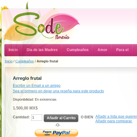
Inicio
Dia de las Madres
Cumpleaños
Amor
Para el
Inicio
/
Cumpleaños
/
Arreglo frutal
Arreglo frutal
Escribir un Email a un amigo
Sea el primero en dejar una reseña para este producto
Disponibilidad:
En existencias
1.500,00 MX$
Añadir a lista que quiere
Cantidad:
O BIEN
Añadir al Carrito
Añadir para comparar.
-O-